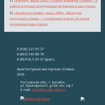
21.
«Вперед», июль 2005 г. «Секрет команды «Олива» — о
работе и отдыхе сотрудников (журналистская статья).
22.
«Батайское время», июль 2004 г. «Мелодия
городского стиля» — о компании в честь 10-летия
(журналистская статья).
8 (928) 227-05-37
8 (863) 545-88-78
8 (86354) 5-05-37 (факс)
Архитектурная мастерская «Олива»
2026.
Ростовская обл., г. Батайск,
ул. Луначарского, д.166 «А», оф.1
E-mail:
zakaz@proekt-oliva.ru