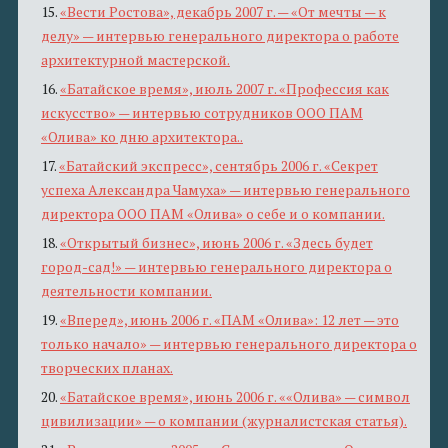
15.
«Вести Ростова», декабрь 2007 г. — «От мечты — к
делу» — интервью генерального директора о работе
архитектурной мастерской.
16.
«Батайское время», июль 2007 г. «Профессия как
искусство» — интервью сотрудников ООО ПАМ
«Олива» ко дню архитектора..
17.
«Батайский экспресс», сентябрь 2006 г. «Секрет
успеха Александра Чамуха» — интервью генерального
директора ООО ПАМ «Олива» о себе и о компании.
18.
«Открытый бизнес», июнь 2006 г. «Здесь будет
город-сад!» — интервью генерального директора о
деятельности компании.
19.
«Вперед», июнь 2006 г. «ПАМ «Олива»: 12 лет — это
только начало» — интервью генерального директора о
творческих планах.
20.
«Батайское время», июнь 2006 г. ««Олива» — символ
цивилизации» — о компании (журналистская статья).