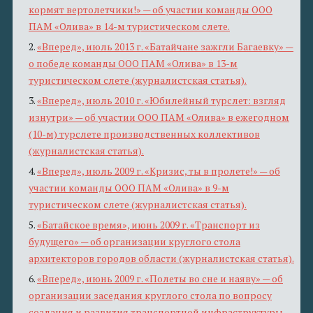
кормят вертолетчики!» — об участии команды ООО
ПАМ «Олива» в 14-м туристическом слете.
2.
«Вперед», июль 2013 г. «Батайчане зажгли Багаевку» —
о победе команды ООО ПАМ «Олива» в 13-м
туристическом слете (журналистская статья).
3.
«Вперед», июль 2010 г. «Юбилейный турслет: взгляд
изнутри» — об участии ООО ПАМ «Олива» в ежегодном
(10-м) турслете производственных коллективов
(журналистская статья).
4.
«Вперед», июль 2009 г. «Кризис, ты в пролете!» — об
участии команды ООО ПАМ «Олива» в 9-м
туристическом слете (журналистская статья).
5.
«Батайское время», июнь 2009 г. «Транспорт из
будущего» — об организации круглого стола
архитекторов городов области (журналистская статья).
6.
«Вперед», июнь 2009 г. «Полеты во сне и наяву» — об
организации заседания круглого стола по вопросу
создания и развития транспортной инфраструктуры