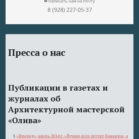
Написать нам на почту
email
8 (928) 227-05-37
Пресса о нас
Публикации в газетах и
журналах об
Архитектурной мастерской
«Олива»
1.
«Вперед», июль 2014 г. «Лучше всех шутят банкиры, а