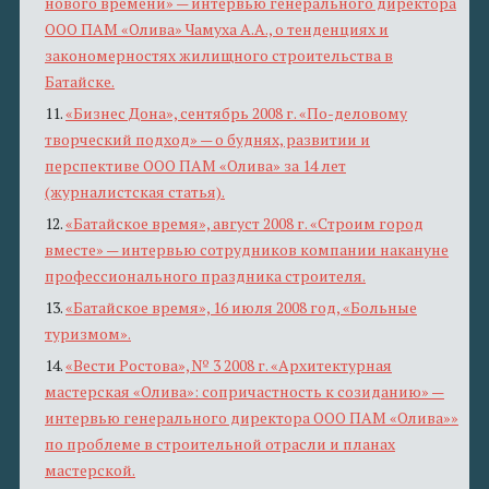
нового времени» — интервью генерального директора
ООО ПАМ «Олива» Чамуха А.А., о тенденциях и
закономерностях жилищного строительства в
Батайске.
11.
«Бизнес Дона», сентябрь 2008 г. «По-деловому
творческий подход» — о буднях, развитии и
перспективе ООО ПАМ «Олива» за 14 лет
(журналистская статья).
12.
«Батайское время», август 2008 г. «Строим город
вместе» — интервью сотрудников компании накануне
профессионального праздника строителя.
13.
«Батайское время», 16 июля 2008 год, «Больные
туризмом».
14.
«Вести Ростова», № 3 2008 г. «Архитектурная
мастерская «Олива»: сопричастность к созиданию» —
интервью генерального директора ООО ПАМ «Олива»»
по проблеме в строительной отрасли и планах
мастерской.