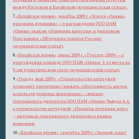
между Ростовом и Батайском (журналистская статья).
7.
«Батайское время», декабрь 2009 г. «Услуги «Оливы»
признали лучшими» — о награждении ООО ПАМ
«Олива» знаком «Отличник качества» и дипломом
Программы «100 лучших товаров России»
(журналистская статья).
8.
«Батайское время», июль 2009 г. «Турслет-2009» — о
присуждении команде ООО ПАМ «Олива» 1-го места на
9-ом туристическом слете (журналистская статья).
9.
«Город», май 2009 г. «Строительство коттеджей
позволяет оперативно снижать себестоимость жилья,
используя дешевые материалы» — мнение
генерального директора ООО ПАМ «Олива» Чамуха А.А.
о строительстве коттеджей; «Проекты потеряли цену»
— интервью генерального директора о планах
компании.
10.
«Батайское время», сентябрь 2009 г. «Эконом-класс