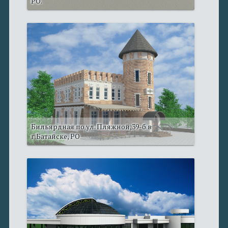
РО.
Бильярдная по ул. Пляжной,39-б в
г.Батайске, РО