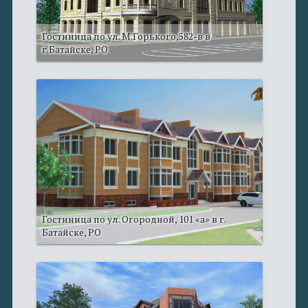
Гостиница по ул. М.Горького,582-в в
г.Батайске, РО
Гостиница по ул. Огородной, 101 «а» в г.
Батайске, РО