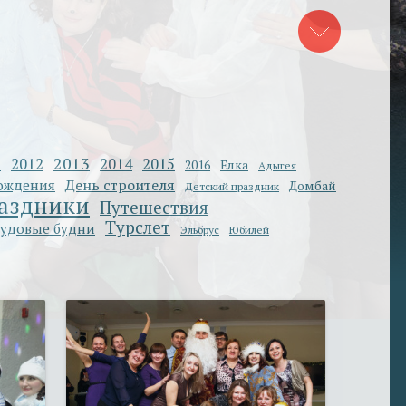
1
2013
2012
2014
2015
2016
Ёлка
Адыгея
День строителя
ождения
Домбай
Детский праздник
аздники
Путешествия
Турслет
удовые будни
Эльбрус
Юбилей