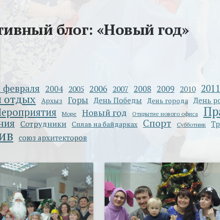
ивный блог: «Новый год»
3 февраля
201
2006
2004
2005
2007
2008
2009
2010
 отдых
Горы
День Победы
День р
Архыз
День города
Пр
ероприятия
Новый год
Море
Открытие нового офиса
Спорт
ния
Сотрудники
Тр
Сплав на байдарках
Субботник
ив
союз архитекторов