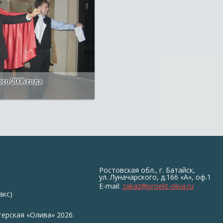
го 2008 года
Ростовская обл., г. Батайск,
ул. Луначарского, д.166 «А», оф.1
E-mail:
zakaz@proekt-oliva.ru
акс)
ерская «Олива» 2026.